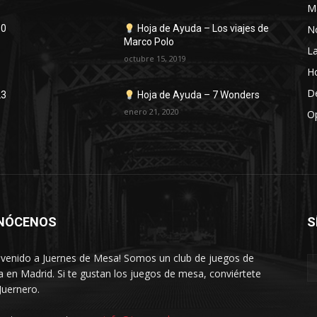
M
No
30
Hoja de Ayuda – Los viajes de
Marco Polo
La
octubre 15, 2019
H
D
23
Hoja de Ayuda – 7 Wonders
enero 21, 2020
Op
NÓCENOS
S
nvenido a Juernes de Mesa! Somos un club de juegos de
 en Madrid. Si te gustan los juegos de mesa, conviértete
Juernero.