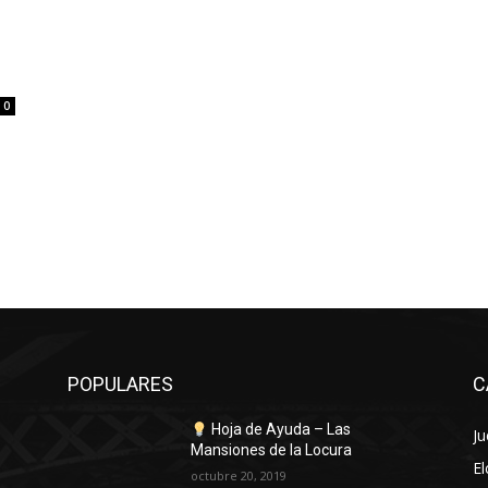
0
POPULARES
C
6
Hoja de Ayuda – Las
J
Mansiones de la Locura
El
octubre 20, 2019