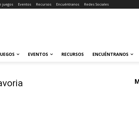
e juegos
Eventos
Recursos
Encuéntranos
Redes Sociales
JUEGOS
EVENTOS
RECURSOS
ENCUÉNTRANOS
avoria
M