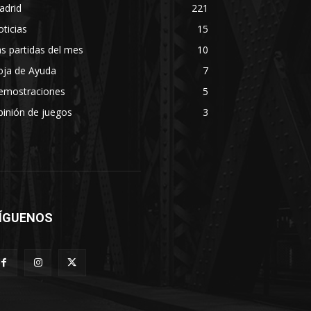
adrid
221
ticias
15
s partidas del mes
10
oja de Ayuda
7
emostraciones
5
inión de juegos
3
ÍGUENOS