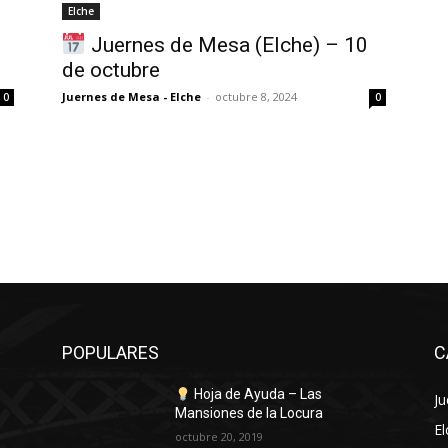
Elche
Juernes de Mesa (Elche) – 10
de octubre
Juernes de Mesa - Elche
-
octubre 8, 2024
0
0
POPULARES
C
6
Hoja de Ayuda – Las
J
Mansiones de la Locura
El
octubre 20, 2019