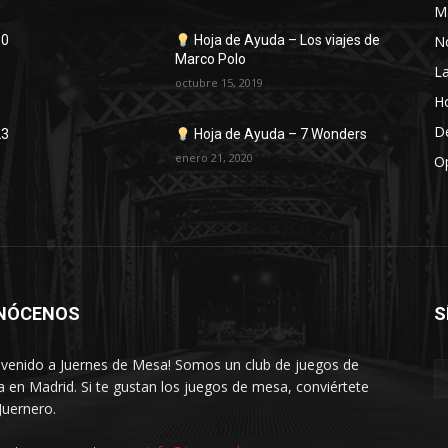
M
No
30
Hoja de Ayuda – Los viajes de
Marco Polo
La
octubre 15, 2019
H
D
23
Hoja de Ayuda – 7 Wonders
enero 21, 2020
Op
NÓCENOS
S
nvenido a Juernes de Mesa! Somos un club de juegos de
 en Madrid. Si te gustan los juegos de mesa, conviértete
Juernero.