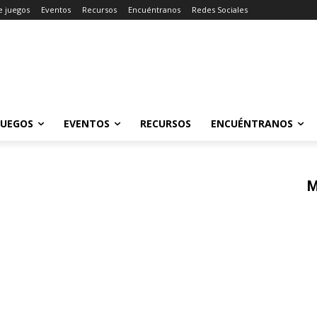
e juegos
Eventos
Recursos
Encuéntranos
Redes Sociales
JUEGOS
EVENTOS
RECURSOS
ENCUÉNTRANOS
M