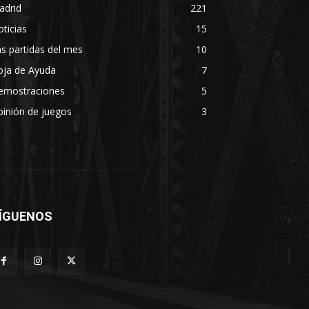
adrid
221
ticias
15
s partidas del mes
10
oja de Ayuda
7
emostraciones
5
inión de juegos
3
ÍGUENOS