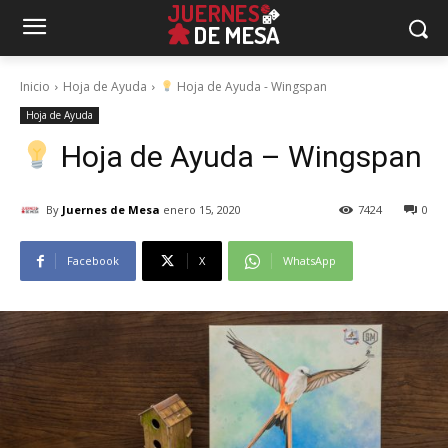
Inicio
Hoja de Ayuda
Hoja de Ayuda - Wingspan
Hoja de Ayuda
Hoja de Ayuda – Wingspan
By
Juernes de Mesa
enero 15, 2020
7424
0
Facebook
X
WhatsApp