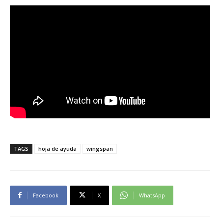
TAGS
hoja de ayuda
wingspan
Facebook
X
WhatsApp