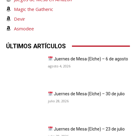
Magic the Gatheric
Devir
Asmodee
ÚLTIMOS ARTÍCULOS
Juernes de Mesa (Elche) – 6 de agosto
agosto 4, 2026
Juernes de Mesa (Elche) – 30 de julio
julio 28, 2026
Juernes de Mesa (Elche) – 23 de julio