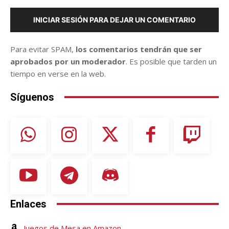
INICIAR SESIÓN PARA DEJAR UN COMENTARIO
Para evitar SPAM,
los comentarios tendrán que ser
aprobados por un moderador
. Es posible que tarden un
tiempo en verse en la web.
Síguenos
Enlaces
Juegos de Mesa en Amazon