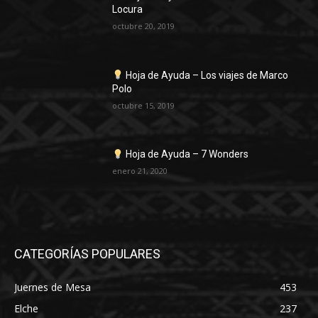
Locura
octubre 20, 2019
Hoja de Ayuda – Los viajes de Marco
Polo
octubre 15, 2019
Hoja de Ayuda – 7 Wonders
enero 21, 2020
CATEGORÍAS POPULARES
Juernes de Mesa
453
Elche
237