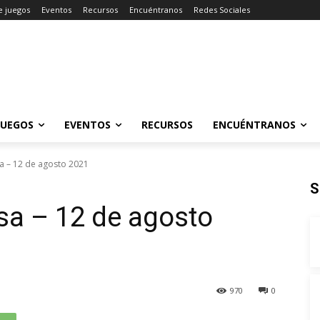
e juegos
Eventos
Recursos
Encuéntranos
Redes Sociales
JUEGOS
EVENTOS
RECURSOS
ENCUÉNTRANOS
a – 12 de agosto 2021
S
a – 12 de agosto
970
0