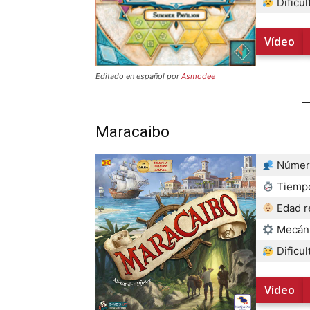
Dificul
Vídeo
Editado en español por
Asmodee
Maracaibo
Número
Tiempo
Edad 
Mecán
Dificul
Vídeo