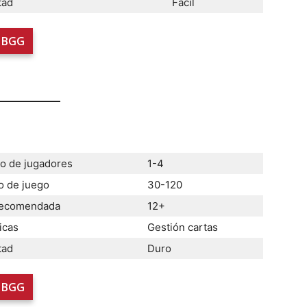
tad
Fácil
BGG
 de jugadores
1-4
 de juego
30-120
recomendada
12+
icas
Gestión cartas
tad
Duro
BGG