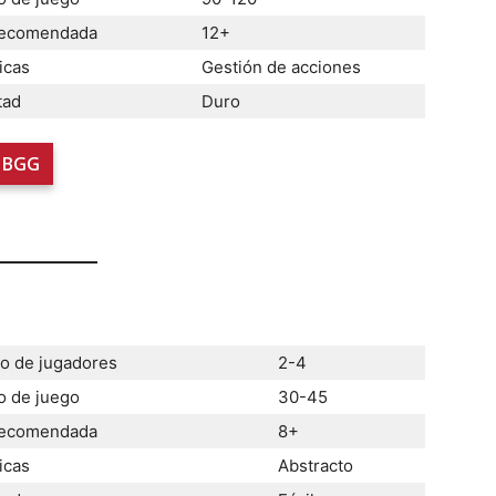
recomendada
12+
icas
Gestión de acciones
tad
Duro
BGG
 de jugadores
2-4
 de juego
30-45
recomendada
8+
icas
Abstracto