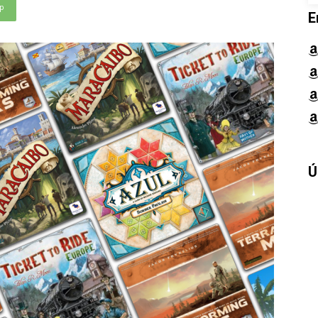
p
E
Ú