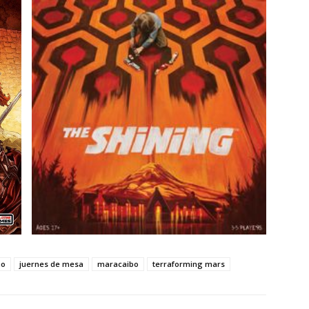
no
juernes de mesa
maracaibo
terraforming mars