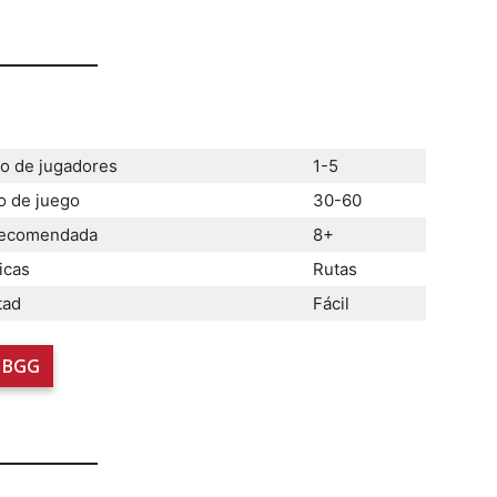
 de jugadores
1-5
 de juego
30-60
recomendada
8+
icas
Rutas
tad
Fácil
BGG