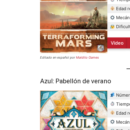
Edad 
Mecán
Dificul
Vídeo
Editado en español por
Maldito Games
Azul: Pabellón de verano
Número
Tiempo
Edad 
Mecán