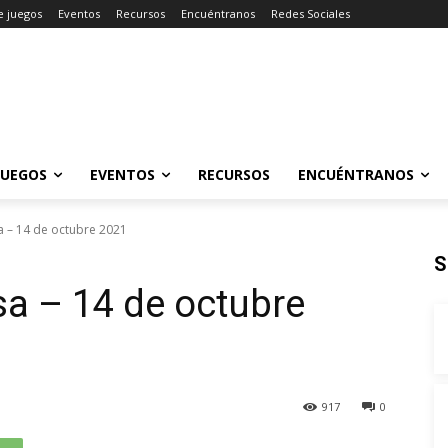
e juegos
Eventos
Recursos
Encuéntranos
Redes Sociales
JUEGOS
EVENTOS
RECURSOS
ENCUÉNTRANOS
a – 14 de octubre 2021
S
a – 14 de octubre
917
0