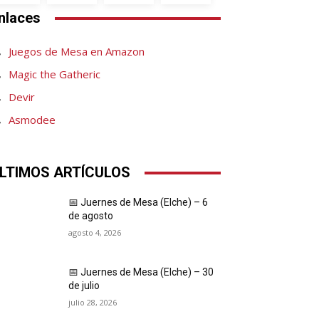
nlaces
Juegos de Mesa en Amazon
Magic the Gatheric
Devir
Asmodee
LTIMOS ARTÍCULOS
📅 Juernes de Mesa (Elche) – 6
de agosto
agosto 4, 2026
📅 Juernes de Mesa (Elche) – 30
de julio
julio 28, 2026