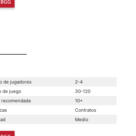
BGG
 de jugadores
2-4
 de juego
30-120
d recomendada
10+
cas
Contratos
tad
Medio