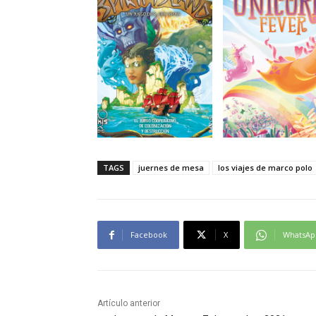
TAGS
juernes de mesa
los viajes de marco polo
Facebook
X
WhatsAp
Artículo anterior