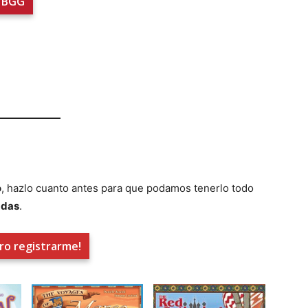
BGG
o
, hazlo cuanto antes para que podamos tenerlo todo
adas
.
ro registrarme!