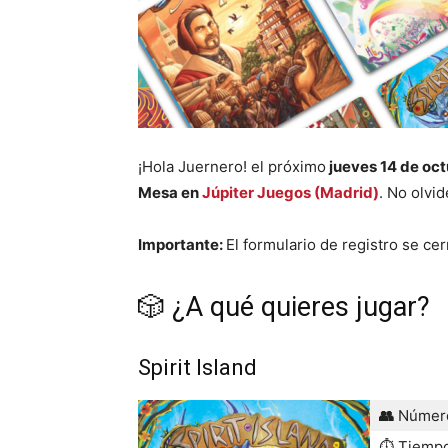
¡Hola Juernero! el próximo
jueves 14 de oc
Mesa en
Júpiter Juegos (Madrid)
. No olvi
Importante:
El formulario de registro se cer
🎲 ¿A qué quieres jugar?
Spirit Island
👥
Número
⏱ Tiempo