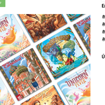
p
E
Ú