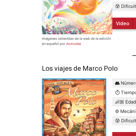
😰 Dificul
Vídeo
Imágenes obtenidas de la web de la edición
en español por
Asmodee
Los viajes de Marco Polo
👥
Número
⏱ Tiempo
👶🏼 Eda
⚙️ Mecáni
😰 Dificul