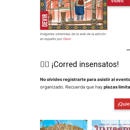
Vídeo
Imágenes obtenidas de la web de la edición
en español por
Devir
🧙‍♂️ ¡Corred insensatos!
No olvides registrarte para asistir al event
organizado. Recuerda que hay
plazas limit
¡Quie