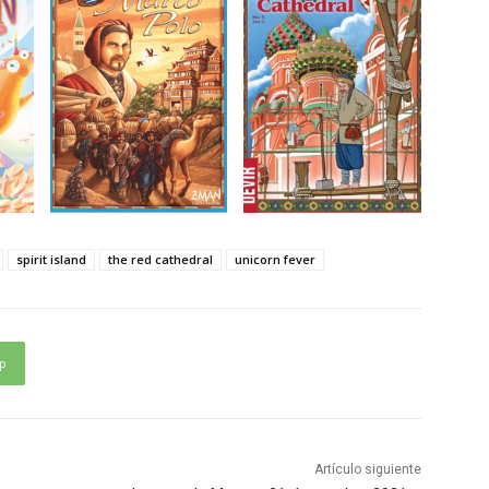
spirit island
the red cathedral
unicorn fever
p
Artículo siguiente