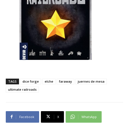
TAGS
dice forge
elche
faraway
juernes de mesa
ultimate railroads
Facebook
X
WhatsApp