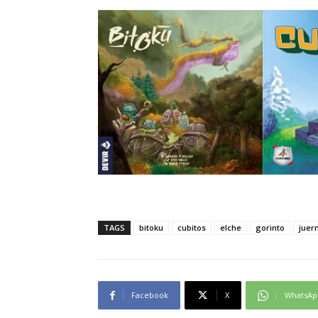
TAGS
bitoku
cubitos
elche
gorinto
juer
Facebook
X
WhatsAp