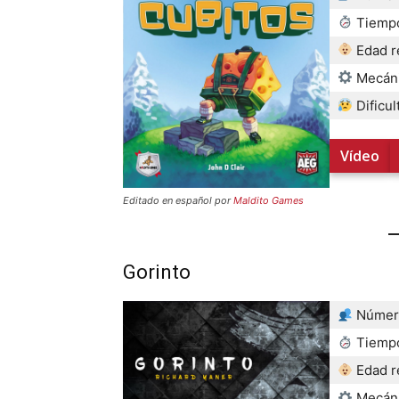
Tiempo
Edad 
Mecán
Dificul
Vídeo
Editado en español por
Maldito Games
Gorinto
Número
Tiempo
Edad 
Mecán