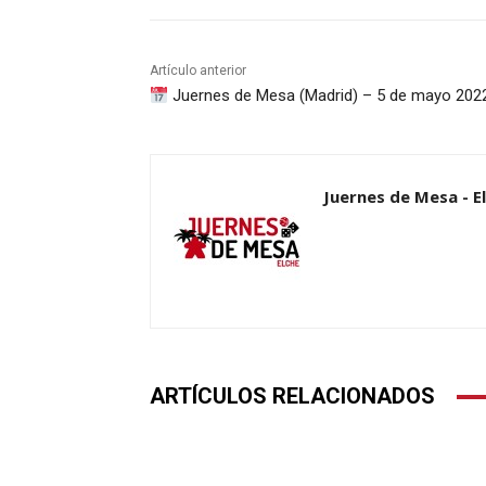
Artículo anterior
Juernes de Mesa (Madrid) – 5 de mayo 202
Juernes de Mesa - E
ARTÍCULOS RELACIONADOS