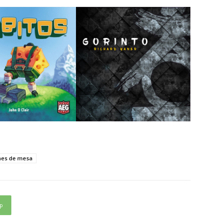
nes de mesa
p