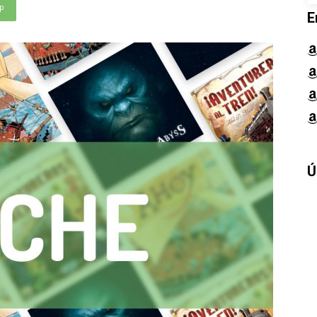
p
E
Ú