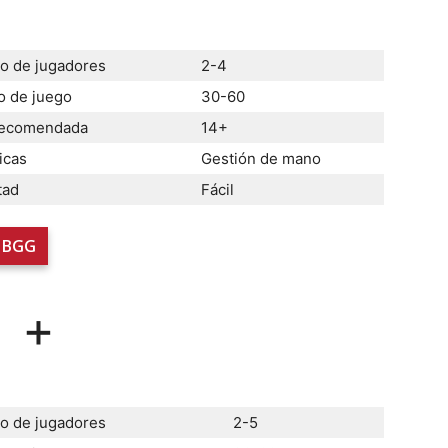
 de jugadores
2-4
 de juego
30-60
recomendada
14+
icas
Gestión de mano
tad
Fácil
BGG
+
 de jugadores
2-5