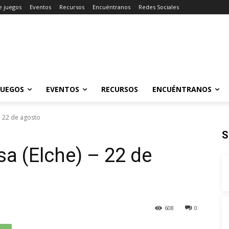
e juegos
Eventos
Recursos
Encuéntranos
Redes Sociales
JUEGOS
EVENTOS
RECURSOS
ENCUÉNTRANOS
- 22 de agosto
S
a (Elche) – 22 de
608
0