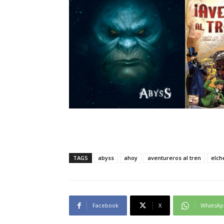
TAGS
abyss
ahoy
aventureros al tren
elch
Facebook
X
WhatsAp