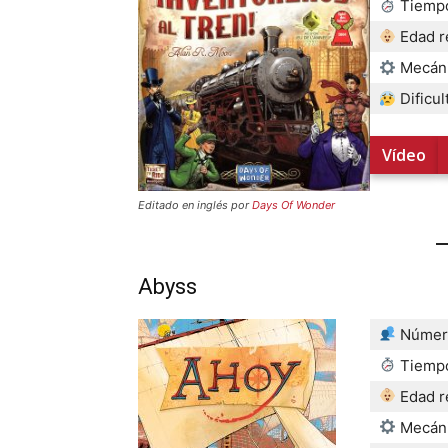
Tiempo
Edad 
Mecán
Dificul
Vídeo
Editado en inglés por
Days Of Wonder
Abyss
Número
Tiempo
Edad 
Mecán