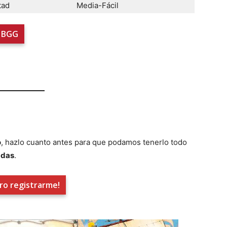
tad
Media-Fácil
BGG
o
, hazlo cuanto antes para que podamos tenerlo todo
adas
.
ro registrarme!