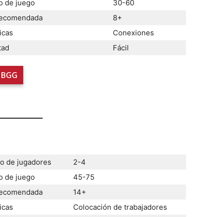
 de juego
30-60
recomendada
8+
icas
Conexiones
tad
Fácil
BGG
 de jugadores
2-4
 de juego
45-75
recomendada
14+
icas
Colocación de trabajadores