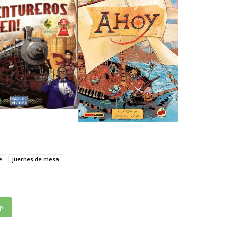
e
juernes de mesa
p