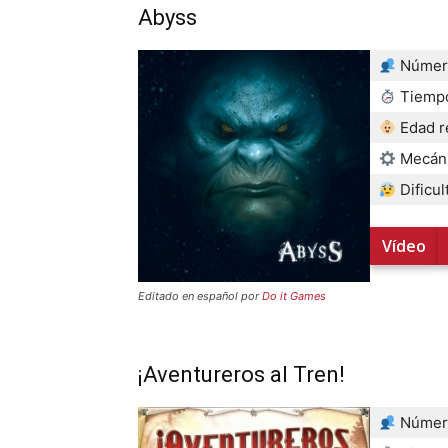
Abyss
Número
Tiempo
Edad 
Mecán
Dificul
Vídeo
Editado en español por
Do it Games
¡Aventureros al Tren!
Número