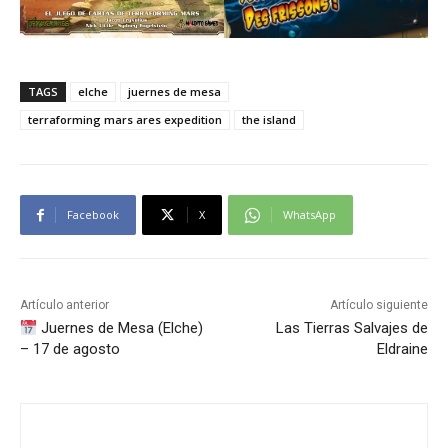
TAGS
elche
juernes de mesa
terraforming mars ares expedition
the island
Facebook
X
WhatsApp
Artículo anterior
Artículo siguiente
Juernes de Mesa (Elche)
Las Tierras Salvajes de
– 17 de agosto
Eldraine