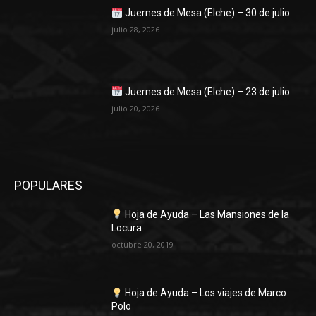
Juernes de Mesa (Elche) – 30 de julio
julio 28, 2026
Juernes de Mesa (Elche) – 23 de julio
julio 20, 2026
POPULARES
Hoja de Ayuda – Las Mansiones de la
Locura
octubre 20, 2019
Hoja de Ayuda – Los viajes de Marco
Polo