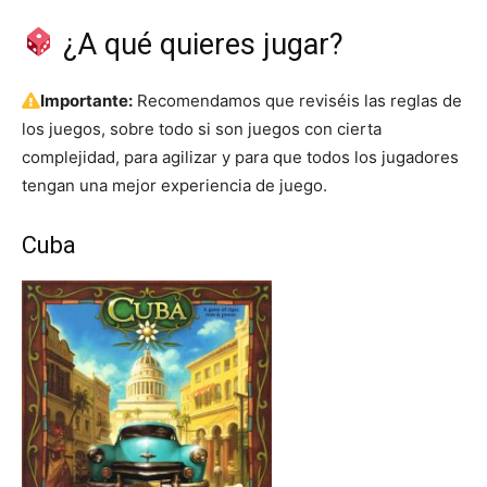
¿A qué quieres jugar?
Importante:
Recomendamos que reviséis las reglas de
los juegos, sobre todo si son juegos con cierta
complejidad, para agilizar y para que todos los jugadores
tengan una mejor experiencia de juego.
Cuba