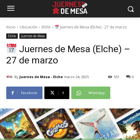
Inicio
Ubicación
Elche
Juernes de Mesa (Elche) - 27 de marzo
Elche
Juernes de Mesa
Juernes de Mesa (Elche) –
27 de marzo
By
Juernes de Mesa - Elche
marzo 24, 2025
551
0
Facebook
X
WhatsApp