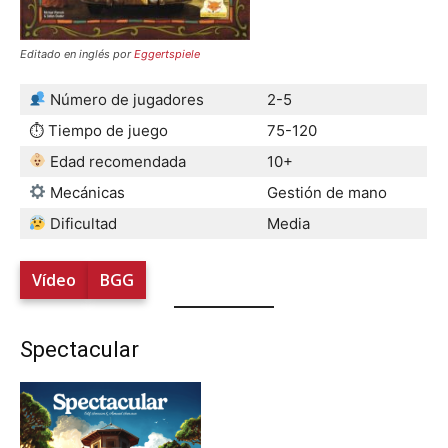
Editado en inglés por
Eggertspiele
Número de jugadores
2-5
⏱ Tiempo de juego
75-120
Edad recomendada
10+
Mecánicas
Gestión de mano
Dificultad
Media
Vídeo
BGG
Spectacular