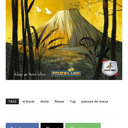
TAGS
el bucle
elche
flowar
Fuji
juernes de mesa