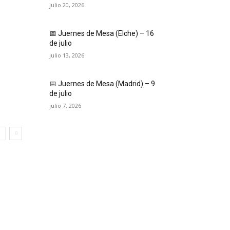
julio 20, 2026
📅 Juernes de Mesa (Elche) – 16
de julio
julio 13, 2026
📅 Juernes de Mesa (Madrid) – 9
de julio
julio 7, 2026