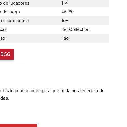
 de jugadores
1-4
 de juego
45-60
d recomendada
10+
cas
Set Collection
tad
Fácil
BGG
o
, hazlo cuanto antes para que podamos tenerlo todo
adas
.