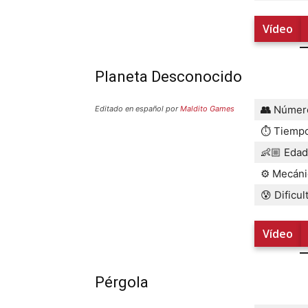
Vídeo
Planeta Desconocido
👥
Número
Editado en español por
Maldito Games
⏱ Tiempo
👶🏼 Eda
⚙️ Mecáni
😰 Dificul
Vídeo
Pérgola