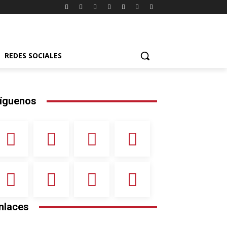
REDES SOCIALES
íguenos
nlaces