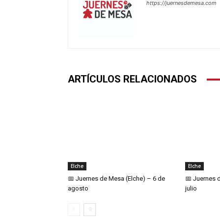
https://juernesdemesa.com
ARTÍCULOS RELACIONADOS
Elche
Elche
📅 Juernes de Mesa (Elche) – 6 de
📅 Juernes 
agosto
julio