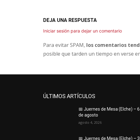
DEJA UNA RESPUESTA
Iniciar sesión para dejar un comentario
Para evitar SPAM,
los comentarios ten
posible que tarden un tiempo en verse en
ÚLTIMOS ARTÍCULOS
📅 Juernes de Mesa (Elche) – 6
de agosto
agosto 4, 2026
📅 Juernes de Mesa (Elche) – 