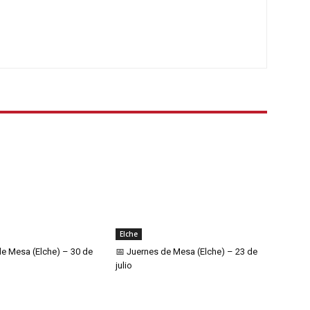
Elche
de Mesa (Elche) – 30 de
📅 Juernes de Mesa (Elche) – 23 de
julio