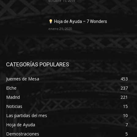
octubre 15, 2019
Hoja de Ayuda – 7 Wonders
enero 21, 2020
CATEGORÍAS POPULARES
Juernes de Mesa
453
Elche
237
Madrid
221
Noticias
15
Las partidas del mes
10
Hoja de Ayuda
7
Demostraciones
5