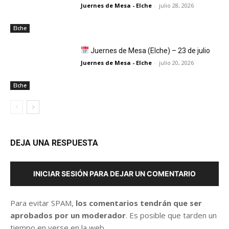
Juernes de Mesa - Elche
-
julio 28, 2026
Elche
Juernes de Mesa (Elche) – 23 de julio
Juernes de Mesa - Elche
-
julio 20, 2026
Elche
DEJA UNA RESPUESTA
INICIAR SESIÓN PARA DEJAR UN COMENTARIO
Para evitar SPAM,
los comentarios tendrán que ser
aprobados por un moderador
. Es posible que tarden un
tiempo en verse en la web.