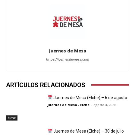
Juernes de Mesa
https://juernesdemesa.com
ARTÍCULOS RELACIONADOS
Juernes de Mesa (Elche) – 6 de agosto
Juernes de Mesa - Elche
-
agosto 4, 2026
Elche
Juernes de Mesa (Elche) – 30 de julio