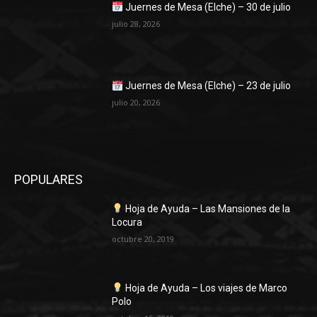
Juernes de Mesa (Elche) – 30 de julio
julio 28, 2026
Juernes de Mesa (Elche) – 23 de julio
julio 20, 2026
POPULARES
Hoja de Ayuda – Las Mansiones de la
Locura
octubre 20, 2019
Hoja de Ayuda – Los viajes de Marco
Polo