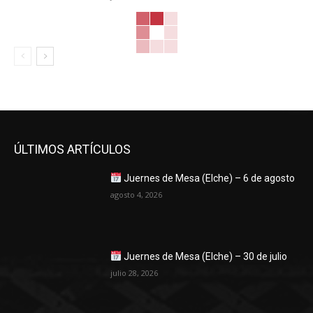
ÚLTIMOS ARTÍCULOS
Juernes de Mesa (Elche) – 6 de agosto
agosto 4, 2026
Juernes de Mesa (Elche) – 30 de julio
julio 28, 2026