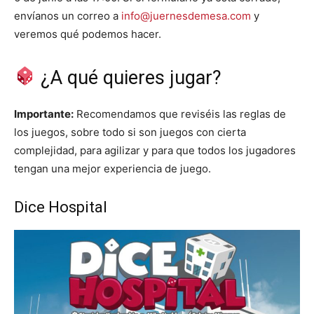
envíanos un correo a
info@juernesdemesa.com
y
veremos qué podemos hacer.
¿A qué quieres jugar?
Importante:
Recomendamos que reviséis las reglas de
los juegos, sobre todo si son juegos con cierta
complejidad, para agilizar y para que todos los jugadores
tengan una mejor experiencia de juego.
Dice Hospital