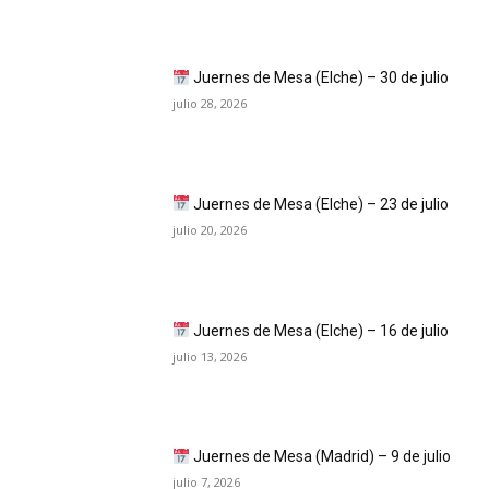
Juernes de Mesa (Elche) – 30 de julio
julio 28, 2026
Juernes de Mesa (Elche) – 23 de julio
julio 20, 2026
Juernes de Mesa (Elche) – 16 de julio
julio 13, 2026
Juernes de Mesa (Madrid) – 9 de julio
julio 7, 2026