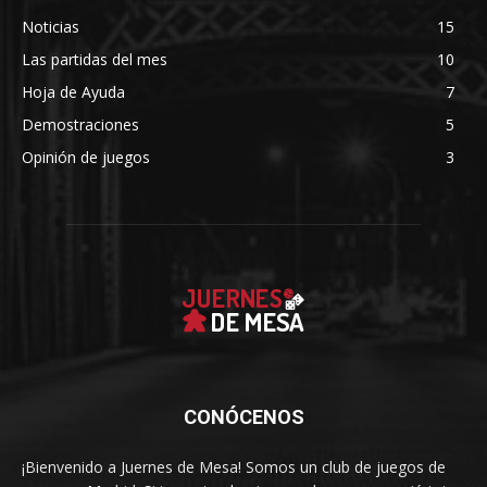
Noticias
15
Las partidas del mes
10
Hoja de Ayuda
7
Demostraciones
5
Opinión de juegos
3
CONÓCENOS
¡Bienvenido a Juernes de Mesa! Somos un club de juegos de