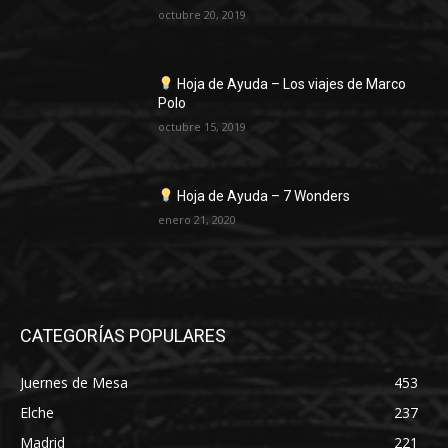
octubre 20, 2019
Hoja de Ayuda – Los viajes de Marco
Polo
octubre 15, 2019
Hoja de Ayuda – 7 Wonders
enero 21, 2020
CATEGORÍAS POPULARES
Juernes de Mesa
453
Elche
237
Madrid
221