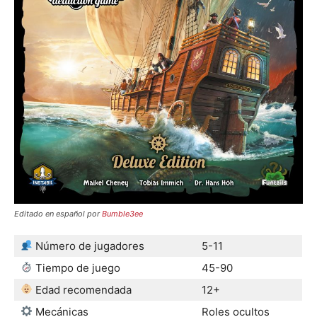
Editado en español por
Bumble3ee
Número de jugadores
5-11
Tiempo de juego
45-90
Edad recomendada
12+
Mecánicas
Roles ocultos