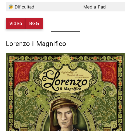
Dificultad
Media-Fácil
Vídeo
BGG
Lorenzo il Magnifico