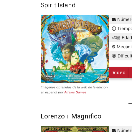
Spirit Island
👥
Número
⏱ Tiempo
👶🏼 Eda
⚙️ Mecáni
😰 Dificul
Vídeo
Imágenes obtenidas de la web de la edición
en español por
Arrakis Games
Lorenzo il Magnifico
👥
Número