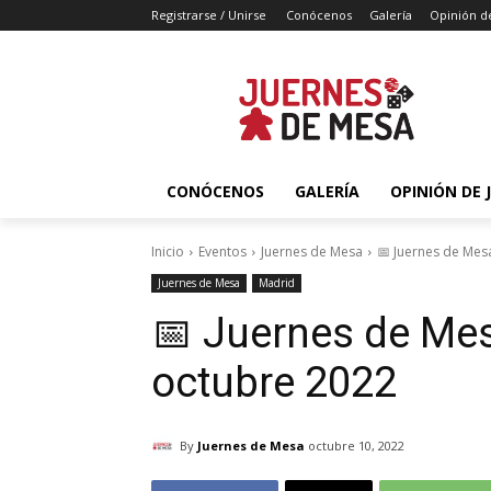
Registrarse / Unirse
Conócenos
Galería
Opinión d
CONÓCENOS
GALERÍA
OPINIÓN DE 
Inicio
Eventos
Juernes de Mesa
📅 Juernes de Mes
Juernes de Mesa
Madrid
📅 Juernes de Mes
octubre 2022
By
Juernes de Mesa
octubre 10, 2022