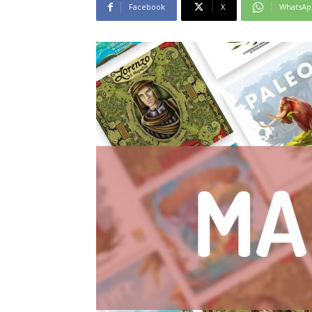
Facebook
X
WhatsAp