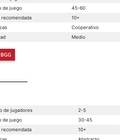
 de juego
45-60
d recomendada
10+
cas
Cooperativo
tad
Medio
BGG
 de jugadores
2-5
 de juego
30-45
d recomendada
10+
cas
Abstracto