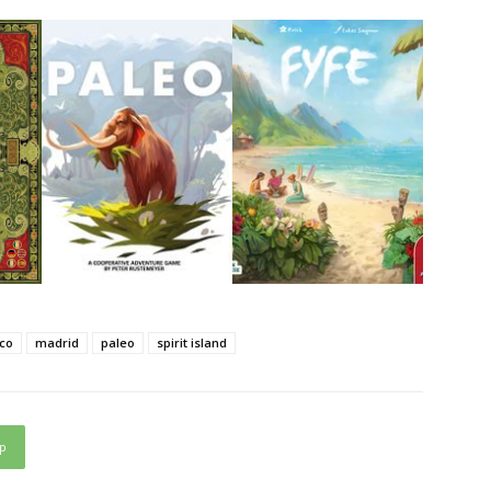
ico
madrid
paleo
spirit island
p