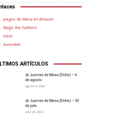
nlaces
Juegos de Mesa en Amazon
Magic the Gatheric
Devir
Asmodee
LTIMOS ARTÍCULOS
📅 Juernes de Mesa (Elche) – 6
de agosto
agosto 4, 2026
📅 Juernes de Mesa (Elche) – 30
de julio
julio 28, 2026