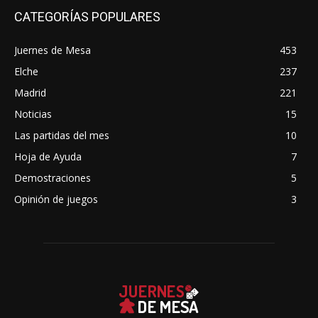
CATEGORÍAS POPULARES
Juernes de Mesa
453
Elche
237
Madrid
221
Noticias
15
Las partidas del mes
10
Hoja de Ayuda
7
Demostraciones
5
Opinión de juegos
3