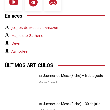
Enlaces
Juegos de Mesa en Amazon
Magic the Gatheric
Devir
Asmodee
ÚLTIMOS ARTÍCULOS
📅 Juernes de Mesa (Elche) – 6 de agosto
agosto 4, 2026
📅 Juernes de Mesa (Elche) – 30 de julio
julio 28, 2026