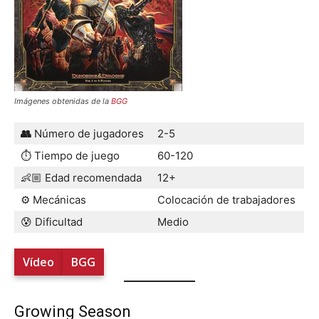
Imágenes obtenidas de la
BGG
👥
Número de jugadores
2-5
⏱ Tiempo de juego
60-120
👶🏼 Edad recomendada
12+
⚙️ Mecánicas
Colocación de trabajadores
😰 Dificultad
Medio
Vídeo
BGG
Growing Season