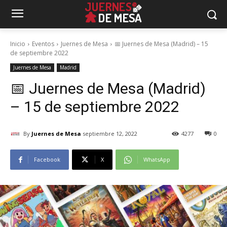
Inicio
Eventos
Juernes de Mesa
📅 Juernes de Mesa (Madrid) – 15
de septiembre 2022
Juernes de Mesa
Madrid
📅 Juernes de Mesa (Madrid)
– 15 de septiembre 2022
By
Juernes de Mesa
septiembre 12, 2022
4277
0
Facebook
X
WhatsApp