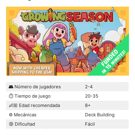
👥
Número de jugadores
2-4
⏱ Tiempo de juego
20-35
👶🏼 Edad recomendada
8+
⚙️ Mecánicas
Deck Building
😰 Dificultad
Fácil