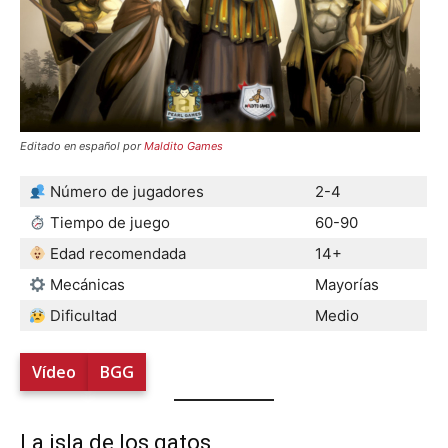
Editado en español por
Maldito Games
Número de jugadores
2-4
Tiempo de juego
60-90
Edad recomendada
14+
Mecánicas
Mayorías
Dificultad
Medio
Vídeo
BGG
La isla de los gatos