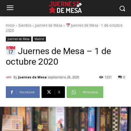
Inicio
Eventos
Juernes de Mesa
Juernes de Mesa - 1 de octubre
2020
Juernes de Mesa
Madrid
Juernes de Mesa – 1 de
octubre 2020
By
Juernes de Mesa
septiembre 28, 2020
1531
0
Facebook
X
WhatsApp