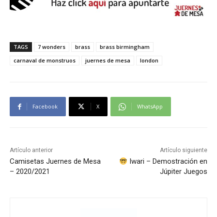
TAGS
7 wonders
brass
brass birmingham
carnaval de monstruos
juernes de mesa
london
Facebook
X
WhatsApp
Artículo anterior
Artículo siguiente
Camisetas Juernes de Mesa
Iwari – Demostración en
– 2020/2021
Júpiter Juegos