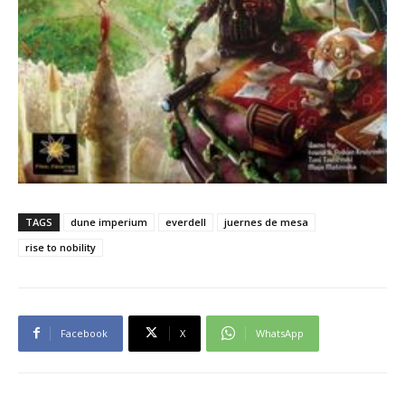
TAGS
dune imperium
everdell
juernes de mesa
rise to nobility
Facebook
X
WhatsApp