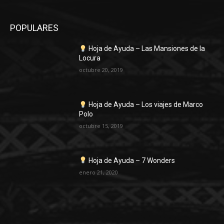
POPULARES
Hoja de Ayuda – Las Mansiones de la
Locura
octubre 20, 2019
Hoja de Ayuda – Los viajes de Marco
Polo
octubre 15, 2019
Hoja de Ayuda – 7 Wonders
enero 21, 2020