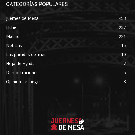
CATEGORÍAS POPULARES
Juernes de Mesa
453
Elche
237
Madrid
221
Noticias
15
Las partidas del mes
10
Hoja de Ayuda
7
Demostraciones
5
Opinión de juegos
3